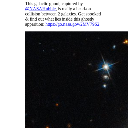
This galactic ghoul, captured by
@
NASAHubble
, is really a head-on
collision between 2 galaxies. Get spooked
& find out what lies inside this ghostly
apparition:
https://
go.nasa.gov/2MV79S2