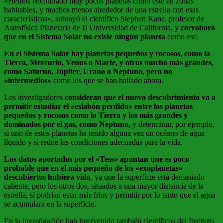
«Hemos encontrado muy pocos planetas como éste en zonas
habitables, y muchos menos alrededor de una estrella con esas
características», subrayó el científico Stephen Kane, profesor de
Astrofísica Planetaria de la Universidad de California, y
corroboró
que en el Sistema Solar no existe ningún planeta
como ese.
En el Sistema Solar hay planetas pequeños y rocosos, como la
Tierra, Mercurio, Venus o Marte, y otros mucho más grandes,
como Saturno, Júpiter, Urano o Neptuno, pero no
«intermedios»
como los que se han hallado ahora.
Los investigadores
consideran que el nuevo descubrimiento va a
permitir estudiar el «eslabón perdido» entre los planetas
pequeños y rocosos como la Tierra y los más grandes y
dominados por el gas, como Neptuno,
y determinar, por ejemplo,
si uno de estos planetas ha tenido alguna vez un océano de agua
líquido y si reúne las condiciones adecuadas para la vida.
Los datos aportados por el «Tess» apuntan que es poco
probable que en el más pequeño de los «exoplanetas»
descubiertos hubiera vida
, ya que la superficie está demasiado
caliente, pero los otros dos, situados a una mayor distancia de la
estrella, sí podrían estar más fríos y permitir por lo tanto que el agua
se acumulara en la superficie.
En la investigación han intervenido también científicos del Instituto