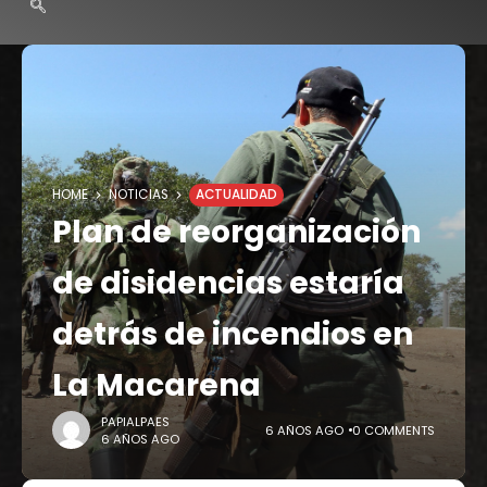
HOME
NOTICIAS
ACTUALIDAD
Plan de reorganización
de disidencias estaría
detrás de incendios en
La Macarena
PAPIALPAES
6 AÑOS AGO
0 COMMENTS
6 AÑOS AGO