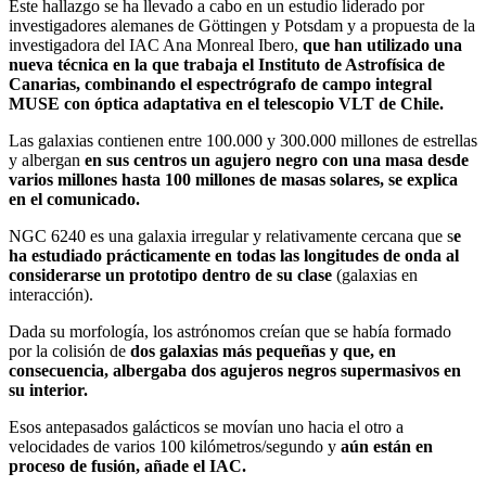
Este hallazgo se ha llevado a cabo en un estudio liderado por
investigadores alemanes de Göttingen y Potsdam y a propuesta de la
investigadora del IAC Ana Monreal Ibero,
que han utilizado una
nueva técnica en la que trabaja el Instituto de Astrofísica de
Canarias, combinando el espectrógrafo de campo integral
MUSE con óptica adaptativa en el telescopio VLT de Chile.
Las galaxias contienen entre 100.000 y 300.000 millones de estrellas
y albergan
en sus centros un agujero negro con una masa desde
varios millones hasta 100 millones de masas solares, se explica
en el comunicado.
NGC 6240 es una galaxia irregular y relativamente cercana que s
e
ha estudiado prácticamente en todas las longitudes de onda al
considerarse un prototipo dentro de su clase
(galaxias en
interacción).
Dada su morfología, los astrónomos creían que se había formado
por la colisión de
dos galaxias más pequeñas y que, en
consecuencia, albergaba dos agujeros negros supermasivos en
su interior.
Esos antepasados galácticos se movían uno hacia el otro a
velocidades de varios 100 kilómetros/segundo y
aún están en
proceso de fusión, añade el IAC.