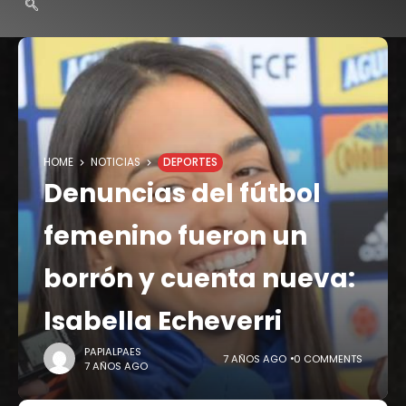
HOME
NOTICIAS
DEPORTES
Denuncias del fútbol
femenino fueron un
borrón y cuenta nueva:
Isabella Echeverri
PAPIALPAES
7 AÑOS AGO
0 COMMENTS
7 AÑOS AGO