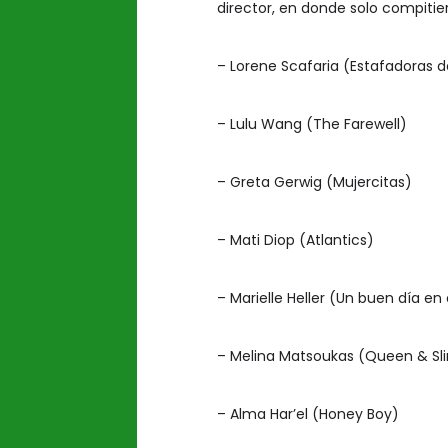
director, en donde solo compiti
– Lorene Scafaria (Estafadoras d
– Lulu Wang (The Farewell)
– Greta Gerwig (Mujercitas)
– Mati Diop (Atlantics)
– Marielle Heller (Un buen día en 
– Melina Matsoukas (Queen & Sl
– Alma Har’el (Honey Boy)