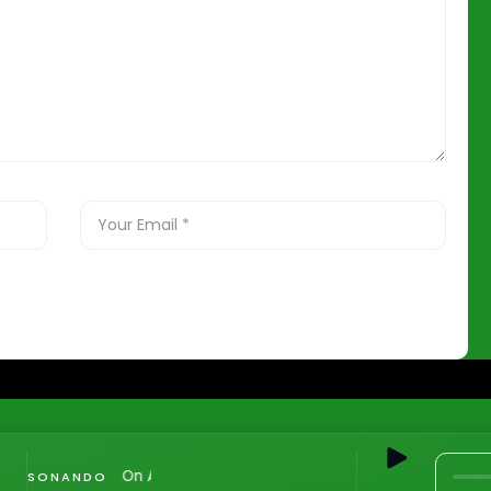
On Air
SONANDO