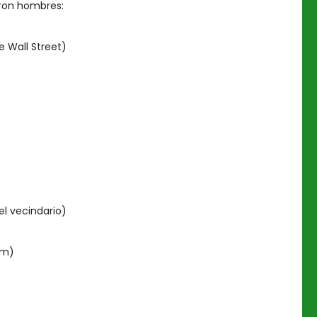
eron hombres:
e Wall Street)
el vecindario)
im)