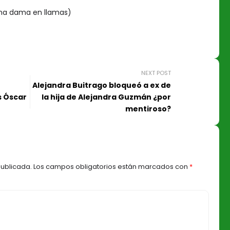
una dama en llamas)
NEXT POST
Alejandra Buitrago bloqueó a ex de
s Óscar
la hija de Alejandra Guzmán ¿por
mentiroso?
publicada.
Los campos obligatorios están marcados con
*