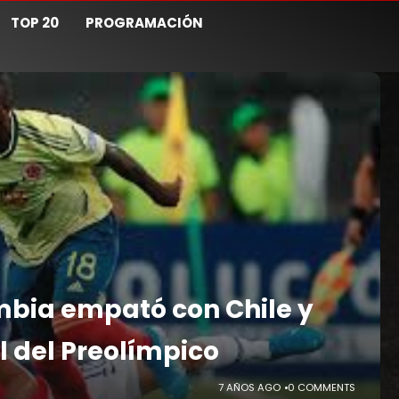
TOP 20
PROGRAMACIÓN
ombia empató con Chile y
al del Preolímpico
7 AÑOS AGO
0 COMMENTS