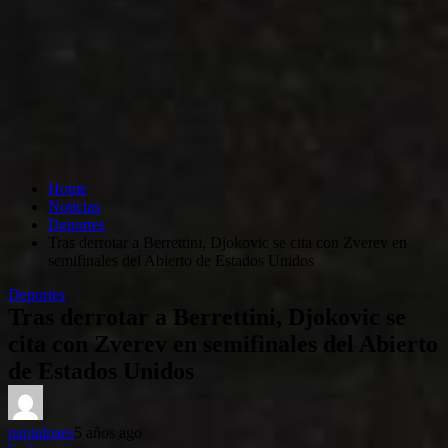
Home
Noticias
Deportes
Tras derrotar a Berrettini, Djokovic se cita con Zverev en
semifinales del Abierto de Estados Unidos
Deportes
Tras derrotar a Berrettini, Djokovic se
cita con Zverev en semifinales del Abierto
de Estados Unidos
papialpaes
5 años ago