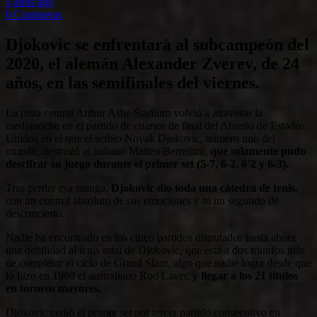
5 años ago
0 Comments
Djokovic se enfrentará al subcampeón del
2020, el alemán Alexander Zverev, de 24
años, en las semifinales del viernes.
La pista central Arthur Ashe Stadium volvió a atravesar la
medianoche en el partido de cuartos de final del Abierto de Estados
Unidos en el que el serbio Novak Djokovic, número uno del
mundo, destrozó al italiano Matteo Berrettini,
que solamente pudo
descifrar su juego durante el primer set (5-7, 6-2, 6´2 y 6-3).
Tras perder esa manga,
Djokovic dio toda una cátedra de tenis
,
con un control absoluto de sus emociones y ni un segundo de
desconcierto.
Nadie ha encontrado en los cinco partidos disputados hasta ahora
una debilidad al tenis total de Djokovic, que está a dos triunfos más
de completar el ciclo de Grand Slam, algo que nadie logra desde que
lo hizo en 1969 el australiano Rod Laver, y
llegar a los 21 títulos
en torneos mayores.
Djokovic cedió el primer set por tercer partido consecutivo en