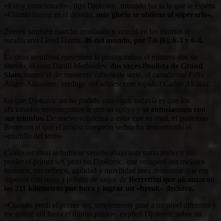
«Estoy emocionado», dijo Djokovic, mirando hacia lo que le espera.
«Cuanto mayor es el desafío,
más gloria se obtiene al superarlo».
Zverev también marcha arrollador y venció en los cuartos al
surafricano Lloyd Harris,
46 del mundo, por 7-6 (6), 6-3 y 6-4.
La otras semifinal masculina la protagonizan el número dos de
mundo, el ruso Daniil Medvedev,
dos veces finalista de Grand
Slam
, contra el decimosexto cabeza de serie, el canadiense Felix
Auger-Aliassime, verdugo del adolescente español Carlos Alcaraz.
Lo que Djokovic no ha podido conseguir todavía es que los
aficionados neoyorquinos le den su apoyo y
se entusiasmen con
sus triunfos.
De nuevo volvieron a estar con su rival, el poderoso
Berrettini al que el propio campeón serbio ha denominado el
«martillo del tenis».
Cualquier rival se hubiese venido abajo ante tanto poder y tras
perder el primer set, pero no Djokovic, que recuperó sus mejores
instintos, sus reflejos, agilidad y movilidad para demostrar que era
superior con resto a pelotas de saque de
Berrettini que alcanzaron
los 211 kilómetros por hora y lograr un «break» decisivo.
«Cuando perdí el primer set, simplemente pasé a un nivel diferente y
me quedé allí hasta el último punto», explicó Djokovic sobre su