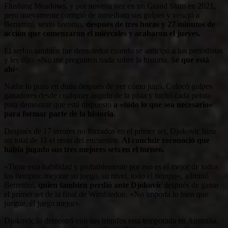
Flushing Meadows, y por novena vez en un Grand Slam en 2021,
pero nuevamente corrigió de inmediato sus golpes y venció a
Berrettini, sexto favorito,
después de tres horas y 27 minutos de
acción que comenzaron el miércoles y acabaron el jueves.
El serbio también fue demoledor cuando se anticipó a los periodistas
y les dijo: «No me pregunten nada sobre la historia.
Sé que está
ahí
«.
Nadie lo puso en duda después de ver cómo jugó. Colocó golpes
ganadores desde cualquier ángulo de la pista y luchó cada pelota
para demostrar que está dispuesto
a «todo lo que sea necesario»
para formar parte de la historia.
Después de 17 errores no forzados en el primer set, Djokovic hizo
un total de 11 el resto del encuentro.
Al concluir reconoció que
había jugado sus tres mejores sets en el torneo.
«Tiene esta habilidad y probablemente por eso es el mejor de todos
los tiempos: mejorar su juego, su nivel, todo el tiempo», admitió
Berrettini,
quien también perdió ante Djokovic
después de ganar
el primer set de la final de Wimbledon. «No importa lo bien que
juegue, él juega mejor».
Djokovic lo demostró con sus triunfos esta temporada en Australia,