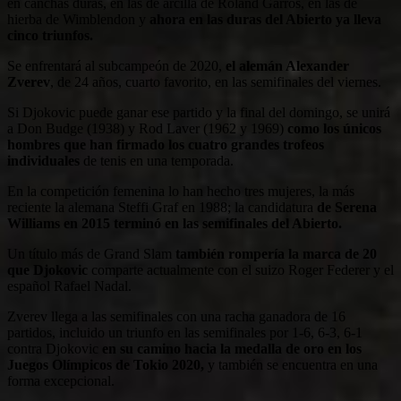
en canchas duras, en las de arcilla de Roland Garros, en las de
hierba de Wimblendon y
ahora en las duras del Abierto ya lleva
cinco triunfos.
Se enfrentará al subcampeón de 2020,
el alemán Alexander
Zverev
, de 24 años, cuarto favorito, en las semifinales del viernes.
Si Djokovic puede ganar ese partido y la final del domingo, se unirá
a Don Budge (1938) y Rod Laver (1962 y 1969)
como los únicos
hombres que han firmado los cuatro grandes trofeos
individuales
de tenis en una temporada.
En la competición femenina lo han hecho tres mujeres, la más
reciente la alemana Steffi Graf en 1988; la candidatura
de Serena
Williams en 2015 terminó en las semifinales del Abierto.
Un título más de Grand Slam
también rompería la marca de 20
que Djokovic
comparte actualmente con el suizo Roger Federer y el
español Rafael Nadal.
Zverev llega a las semifinales con una racha ganadora de 16
partidos, incluido un triunfo en las semifinales por 1-6, 6-3, 6-1
contra Djokovic
en su camino hacia la medalla de oro en los
Juegos Olímpicos de Tokio 2020,
y también se encuentra en una
forma excepcional.