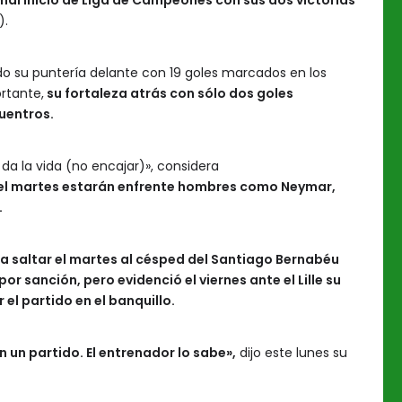
al inicio de Liga de Campeones con sus dos victorias
).
do su puntería delante con 19 goles marcados en los
rtante,
su fortaleza atrás con sólo dos goles
uentros.
da la vida (no encajar)», considera
l martes estarán enfrente hombres como Neymar,
.
ra saltar el martes al césped del Santiago Bernabéu
por sanción, pero evidenció el viernes ante el Lille su
 el partido en el banquillo.
en un partido. El entrenador lo sabe»,
dijo este lunes su