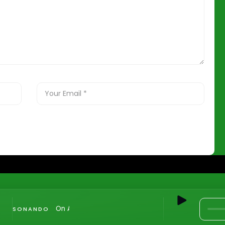
On Air
SONANDO