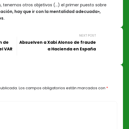
, tenemos otros objetivos (…) el primer puesto sobre
ajación, hay que ir con la mentalidad adecuada»,
os.
NEXT POST
n de
Absuelven a Xabi Alonso de fraude
el VAR
a Hacienda en España
publicada.
Los campos obligatorios están marcados con
*