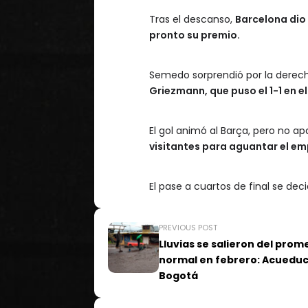
Tras el descanso,
Barcelona dio 
pronto su premio.
Semedo sorprendió por la derech
Griezmann, que puso el 1-1 en e
El gol animó al Barça, pero no ap
visitantes para aguantar el emp
El pase a cuartos de final se de
PREVIOUS POST
Lluvias se salieron del prom
normal en febrero: Acueduc
Bogotá