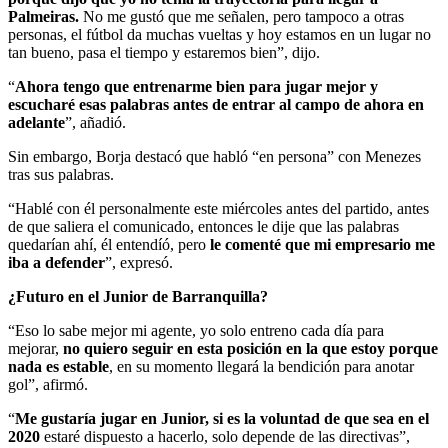
Palmeiras.
No me gustó que me señalen, pero tampoco a otras
personas, el fútbol da muchas vueltas y hoy estamos en un lugar no
tan bueno, pasa el tiempo y estaremos bien”, dijo.
“
Ahora tengo que entrenarme bien para jugar mejor y
escucharé esas palabras antes de entrar al campo de ahora en
adelante
”, añadió.
Sin embargo, Borja destacó que habló “en persona” con Menezes
tras sus palabras.
“Hablé con él personalmente este miércoles antes del partido, antes
de que saliera el comunicado, entonces le dije que las palabras
quedarían ahí, él entendíó, pero
le comenté que mi empresario me
iba a defender
”, expresó.
¿Futuro en el Junior de Barranquilla?
“Eso lo sabe mejor mi agente, yo solo entreno cada día para
mejorar,
no quiero seguir en esta posición en la que estoy porque
nada es estable
, en su momento llegará la bendición para anotar
gol”, afirmó.
“
Me gustaría jugar en Junior, si es la voluntad de que sea en el
2020
estaré dispuesto a hacerlo, solo depende de las directivas”,