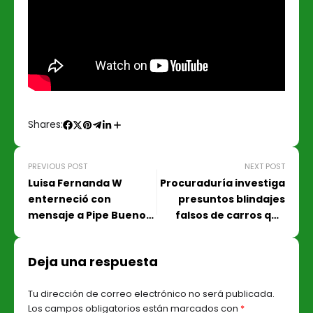
Shares:
PREVIOUS POST
NEXT POST
Luisa Fernanda W
Procuraduría investiga
enterneció con
presuntos blindajes
mensaje a Pipe Bueno
falsos de carros que
por dejarla cantar en
estarían destinados a
su concierto
líderes sociales
Deja una respuesta
Tu dirección de correo electrónico no será publicada.
Los campos obligatorios están marcados con
*