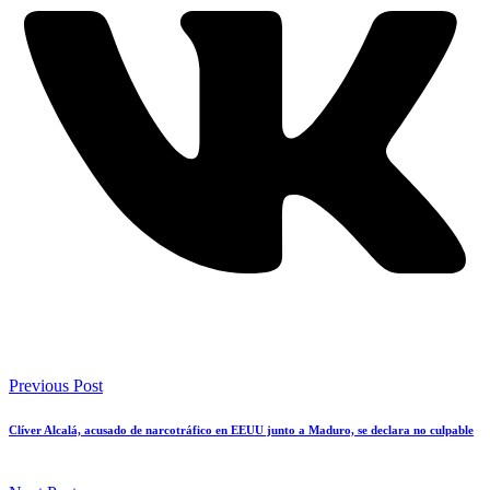
Previous Post
Clíver Alcalá, acusado de narcotráfico en EEUU junto a Maduro, se declara no culpable