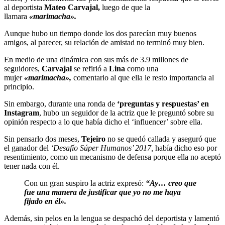
al deportista
Mateo Carvajal,
luego de que la
llamara
«marimacha».
Aunque hubo un tiempo donde los dos parecían muy buenos
amigos, al parecer, su relación de amistad no terminó muy bien.
En medio de una dinámica con sus más de 3.9 millones de
seguidores,
Carvajal
se refirió a
Lina
como una
mujer
«marimacha»,
comentario al que ella le resto importancia al
principio.
Sin embargo, durante una ronda de
‘preguntas y respuestas’ en
Instagram
, hubo un seguidor de la actriz que le preguntó sobre su
opinión respecto a lo que había dicho el ‘influencer’ sobre ella.
Sin pensarlo dos meses,
Tejeiro
no se quedó callada y aseguró que
el ganador del
‘Desafío Súper Humanos’ 2017,
había dicho eso por
resentimiento, como un mecanismo de defensa porque ella no aceptó
tener nada con él.
Con un gran suspiro la actriz expresó:
“Ay… creo que
fue una manera de justificar que yo no me haya
fijado en él».
Además, sin pelos en la lengua se despachó del deportista y lamentó