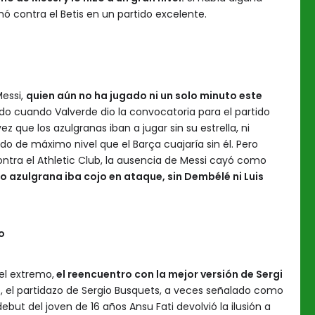
inó contra el Betis en un partido excelente.
Messi,
quien aún no ha jugado ni un solo minuto este
do cuando Valverde dio la convocatoria para el partido
vez que los azulgranas iban a jugar sin su estrella, ni
do de máximo nivel que el Barça cuajaría sin él. Pero
ntra el Athletic Club, la ausencia de Messi cayó como
 azulgrana iba cojo en ataque, sin Dembélé ni Luis
o
el extremo,
el reencuentro con la mejor versión de Sergi
a
, el partidazo de Sergio Busquets, a veces señalado como
debut del joven de 16 años Ansu Fati devolvió la ilusión a