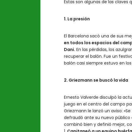
Estas son algunas de las claves
1. La presión
El Barcelona sacó una de sus mej
en todos los espacios del camp
Dani.
En las pérdidas, los azulg
recuperar el balón. Fue un festiv
balón casi siempre estuvo en los 
2. Griezmann se buscó la vida
Ernesto Valverde disculpó la ac
juego en el centro del campo par
Griezmann le lanzó un aviso: «Se
defraudó ante su nuevo público en
combinó bien y definió mejor, c
1.
Capitaneó a un equipo huérfano