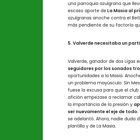
una parroquia azulgrana que lle
escaso aporte de
La Masia al pr
azulgranas anoche contra el Beti
más pendiente de su factoría q
5. Valverde necesitaba un par
Valverde, ganador de dos Ligas e
seguidores por los sonados tr
oportunidades a la Masia. Anoche
un problema mayúsculo: Sin Messi
fuese la excusa para que el club
afición empezase a reclamar cab
la importancia de la presión y
ap
ser nuevamente el eje de todo.
se adelantó. Ahora, nadie duda d
plantilla y de La Masia.