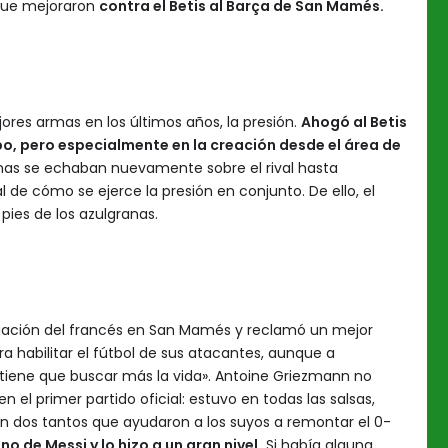
 que mejoraron
contra el Betis al Barça de San Mamés.
ores armas en los últimos años, la presión.
Ahogó al Betis
o, pero especialmente en la creación desde el área de
ranas se echaban nuevamente sobre el rival hasta
al de cómo se ejerce la presión en conjunto. De ello, el
pies de los azulgranas.
tuación del francés en San Mamés y reclamó un mejor
a habilitar el fútbol de sus atacantes, aunque a
 tiene que buscar más la vida». Antoine Griezmann no
 el primer partido oficial: estuvo en todas las salsas,
on dos tantos que ayudaron a los suyos a remontar el 0-
 de Messi y lo hizo a un gran nivel.
Si había alguna