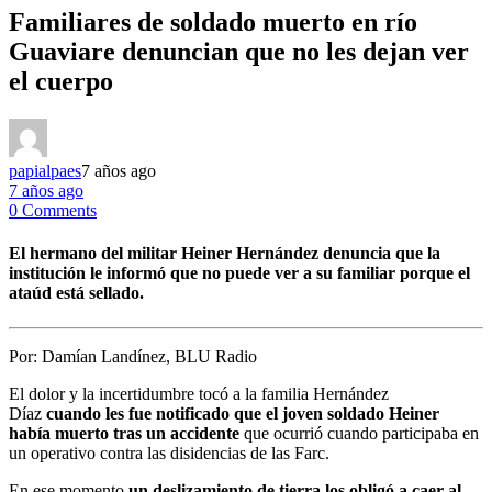
Familiares de soldado muerto en río
Guaviare denuncian que no les dejan ver
el cuerpo
papialpaes
7 años ago
7 años ago
0 Comments
El hermano del militar Heiner Hernández denuncia que la
institución le informó que no puede ver a su familiar porque el
ataúd está sellado.
Por:
Damían Landínez, BLU Radio
El dolor y la incertidumbre tocó a la familia Hernández
Díaz
cuando les fue notificado que el joven soldado Heiner
había muerto tras un accidente
que ocurrió cuando participaba en
un operativo contra las disidencias de las Farc.
En ese momento
un deslizamiento de tierra los obligó a caer al