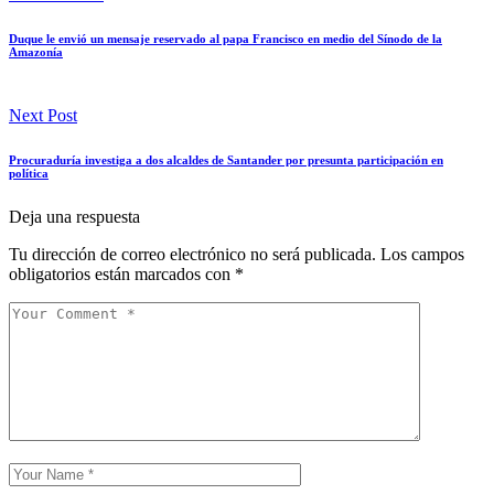
Duque le envió un mensaje reservado al papa Francisco en medio del Sínodo de la
Amazonía
Next Post
Procuraduría investiga a dos alcaldes de Santander por presunta participación en
política
Deja una respuesta
Tu dirección de correo electrónico no será publicada.
Los campos
obligatorios están marcados con
*