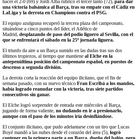
hacer el 2-0 (69) y Jordi Alba rubricó el tercer tanto (72),
para dar
una victoria balsámica al Barça, tras su empate con el Cádiz en
LaLiga y la derrota en Champions contra el PSG.
El equipo azulgrana recuperó la tercera plaza del campeonato,
situándose a cinco puntos del líder, el Atlético de
Madrid,
desplazando de paso del podio liguero al Sevilla, con el
que se enfrentará el sábado en la 25ª jornada liguera.
El triunfo da aire a un Barça sumido en las dudas tras sus dos
últimos tropiezos, al tiempo que mantiene
al Elche en la
antepenúltima posición del campeonato español, en puestos de
descenso a segunda división.
La derrota corta la reacción del equipo ilicitano, que el fin de
semana pasado, con su nuevo técnico
Fran Escribá a los mandos,
había logrado reanudar con la victoria, tras siete partidos
consecutivos sin ganar.
El Elche logró sorprender de entrada este miércoles al Barça,
jugando de forma valiente,
no dudando en ir a presionarlo,
aunque con el paso de los minutos iría desinflándose.
El conjunto ilicitano, que pudo adelantarse con un tiro que Lucas
Boyé mandó a las nubes desde el corazón del área (5),
logró
contener en la primera parte a un Barça, dueño del balón, pero