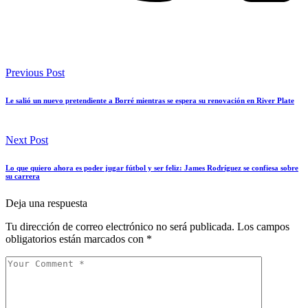
Previous Post
Le salió un nuevo pretendiente a Borré mientras se espera su renovación en River Plate
Next Post
Lo que quiero ahora es poder jugar fútbol y ser feliz: James Rodríguez se confiesa sobre
su carrera
Deja una respuesta
Tu dirección de correo electrónico no será publicada.
Los campos
obligatorios están marcados con
*