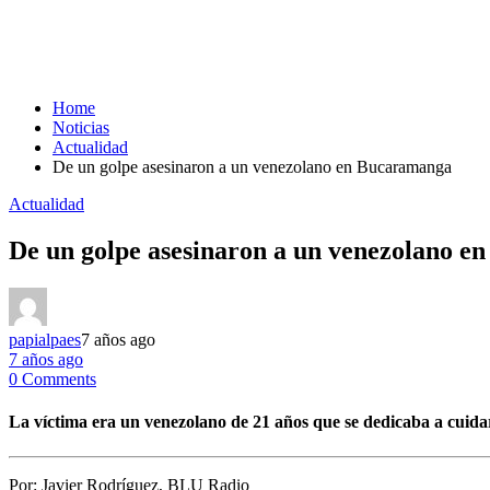
Home
Noticias
Actualidad
De un golpe asesinaron a un venezolano en Bucaramanga
Actualidad
De un golpe asesinaron a un venezolano 
papialpaes
7 años ago
7 años ago
0 Comments
La víctima era un venezolano de 21 años que se dedicaba a cuidar
Por:
Javier Rodríguez, BLU Radio