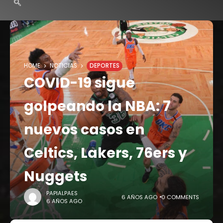
HOME
NOTICIAS
DEPORTES
COVID-19 sigue
golpeando la NBA: 7
nuevos casos en
Celtics, Lakers, 76ers y
Nuggets
PAPIALPAES
6 AÑOS AGO
0 COMMENTS
6 AÑOS AGO