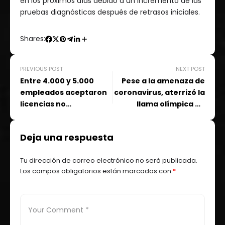
en los próximos días debido a un incremento de las
pruebas diagnósticas después de retrasos iniciales.
Shares:
PREVIOUS POST
NEXT POST
Entre 4.000 y 5.000
Pese a la amenaza de
empleados aceptaron
coronavirus, aterrizó la
licencias no
llama olímpica en
remuneradas y
Japón
cambios en sueldos:
Deja una respuesta
Avianca
Tu dirección de correo electrónico no será publicada.
Los campos obligatorios están marcados con
*