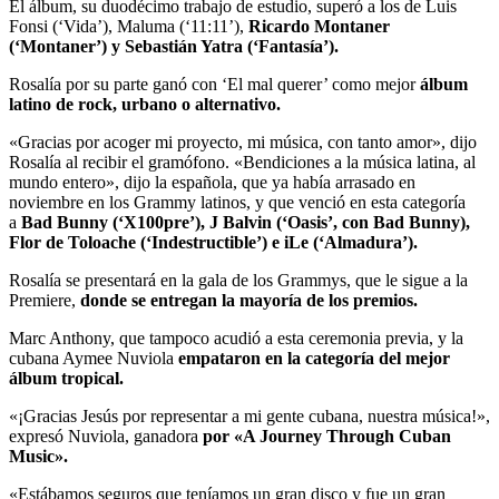
El álbum, su duodécimo trabajo de estudio, superó a los de Luis
Fonsi (‘Vida’), Maluma (‘11:11’),
Ricardo Montaner
(‘Montaner’) y Sebastián Yatra (‘Fantasía’).
Rosalía por su parte ganó con ‘El mal querer’ como mejor
álbum
latino de rock, urbano o alternativo.
«Gracias por acoger mi proyecto, mi música, con tanto amor», dijo
Rosalía al recibir el gramófono. «Bendiciones a la música latina, al
mundo entero», dijo la española, que ya había arrasado en
noviembre en los Grammy latinos, y que venció en esta categoría
a
Bad Bunny (‘X100pre’), J Balvin (‘Oasis’, con Bad Bunny),
Flor de Toloache (‘Indestructible’) e iLe (‘Almadura’).
Rosalía se presentará en la gala de los Grammys, que le sigue a la
Premiere,
donde se entregan la mayoría de los premios.
Marc Anthony, que tampoco acudió a esta ceremonia previa, y la
cubana Aymee Nuviola
empataron en la categoría del mejor
álbum tropical.
«¡Gracias Jesús por representar a mi gente cubana, nuestra música!»,
expresó Nuviola, ganadora
por «A Journey Through Cuban
Music».
«Estábamos seguros que teníamos un gran disco y fue un gran