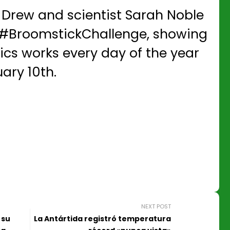
 Drew and scientist Sarah Noble
#
BroomstickChallenge
, showing
ics works every day of the year
uary 10th.
NEXT POST
 su
La Antártida registró temperatura