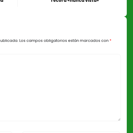
ma
récord «nunca vista»
publicada.
Los campos obligatorios están marcados con
*