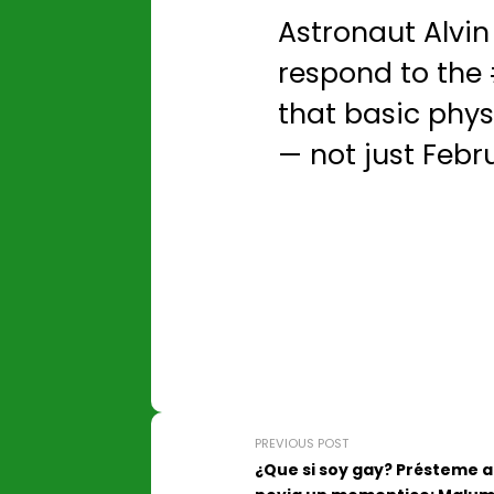
Astronaut Alvin
respond to the
that basic phys
— not just Febr
PREVIOUS POST
¿Que si soy gay? Présteme a