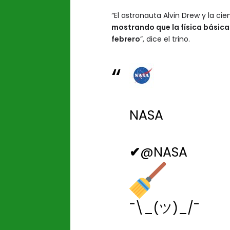
“El astronauta Alvin Drew y la ci
mostrando que la física básica 
febrero
”, dice el trino.
NASA
✔
@NASA
¯\_(ツ)_/¯