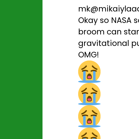
mk
@mikaiylaa
Okay so NASA s
broom can stan
gravitational pul
OMG!