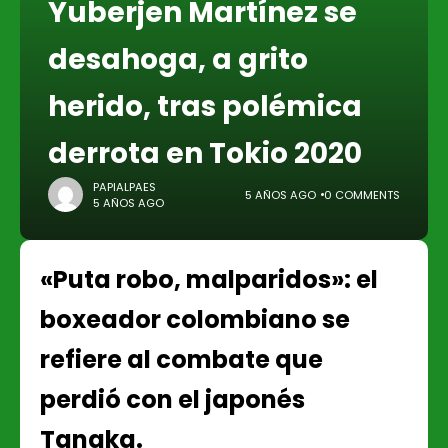
Yuberjen Martínez se
desahoga, a grito
herido, tras polémica
derrota en Tokio 2020
PAPIALPAES
5 AÑOS AGO
0 COMMENTS
5 AÑOS AGO
«Puta robo, malparidos»: el
boxeador colombiano se
refiere al combate que
perdió con el japonés
Tanaka.